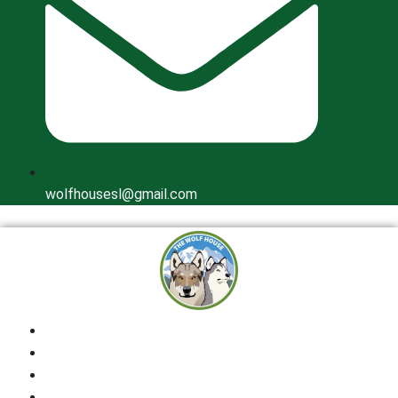
wolfhousesl@gmail.com
Inicio
Quienes Somos
Cría Responsable
Perros