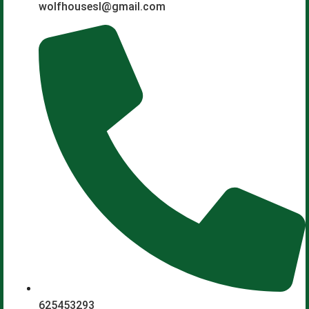
wolfhousesl@gmail.com
625453293