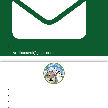
wolfhousesl@gmail.com
Inicio
Quienes Somos
Cría Responsable
Perros