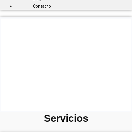
Contacto
Genética, bienestar y
compromiso con cada vida
En
Casa de Lobos
criamos desde la experiencia, la ciencia
y la pasión.
Cada cachorro es el resultado de una selección rigurosa,
un entorno controlado y una crianza consciente que
garantiza perros equilibrados, fuertes y nobles.
No producimos animales:
formamos compañeros de
vida
.
Servicios