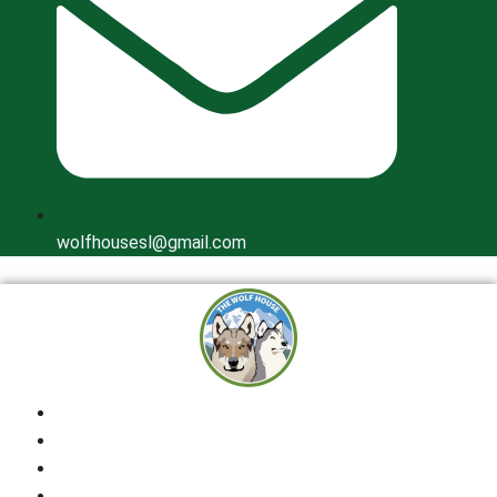
wolfhousesl@gmail.com
Inicio
Quienes Somos
Cría Responsable
Perros