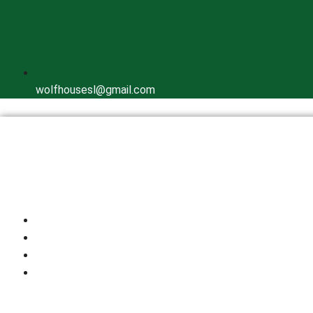
wolfhousesl@gmail.com
Inicio
Quienes Somos
Cría Responsable
Perros