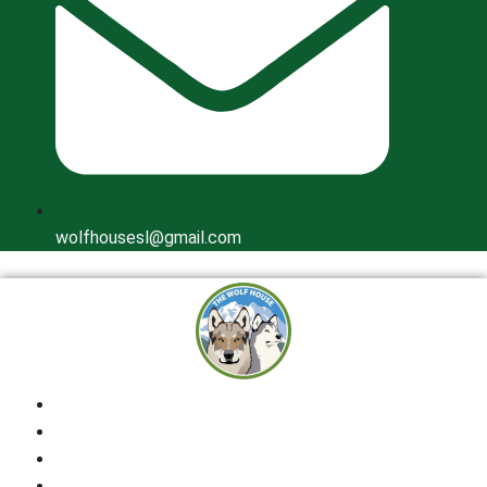
wolfhousesl@gmail.com
Inicio
Quienes Somos
Cría Responsable
Perros