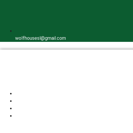
wolfhousesl@gmail.com
Inicio
Quienes Somos
Cría Responsable
Perros