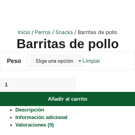
Inicio
/
Perros
/
Snacks
/ Barritas de pollo
Barritas de pollo
Peso
Limpiar
Barritas
de
pollo
Añadir al carrito
cantidad
Descripción
Información adicional
Valoraciones (0)