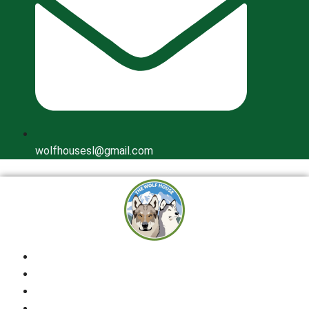
wolfhousesl@gmail.com
Inicio
Quienes Somos
Cría Responsable
Perros