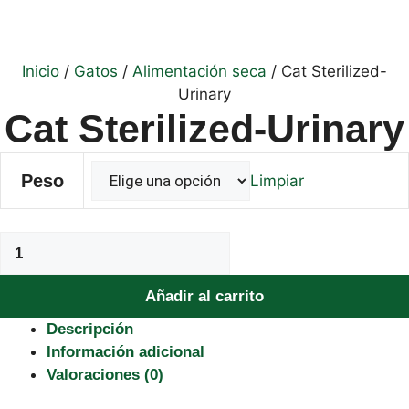
Inicio
/
Gatos
/
Alimentación seca
/ Cat Sterilized-
Urinary
Cat Sterilized-Urinary
Peso
Limpiar
Cat
Sterilized-
Urinary
Añadir al carrito
cantidad
Descripción
Información adicional
Valoraciones (0)