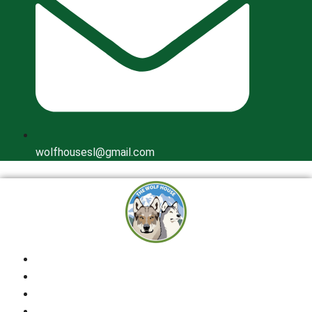
wolfhousesl@gmail.com
Inicio
Quienes Somos
Cría Responsable
Perros