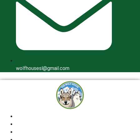
wolfhousesl@gmail.com
Inicio
Quienes Somos
Cría Responsable
Perros