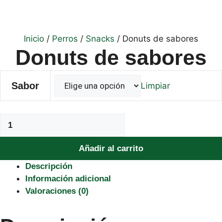
Inicio
/
Perros
/
Snacks
/ Donuts de sabores
Donuts de sabores
Sabor
Limpiar
Donuts
de
sabores
Añadir al carrito
cantidad
Descripción
Información adicional
Valoraciones (0)