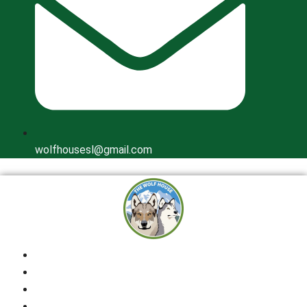
wolfhousesl@gmail.com
Inicio
Quienes Somos
Cría Responsable
Perros