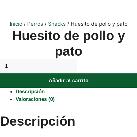
Inicio
/
Perros
/
Snacks
/ Huesito de pollo y pato
Huesito de pollo y
pato
Huesito
de
pollo
Añadir al carrito
y
Descripción
pato
Valoraciones (0)
cantidad
Descripción