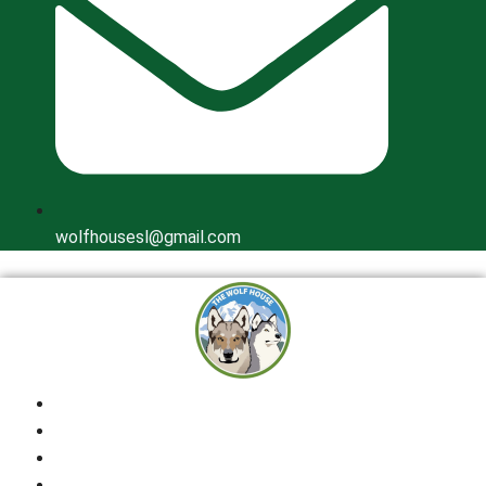
wolfhousesl@gmail.com
Inicio
Quienes Somos
Cría Responsable
Perros