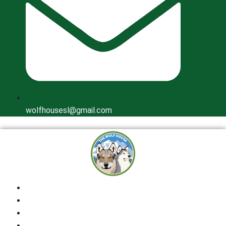
wolfhousesl@gmail.com
Inicio
Quienes Somos
Cría Responsable
Perros