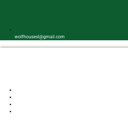
wolfhousesl@gmail.com
Inicio
Quienes Somos
Cría Responsable
Perros