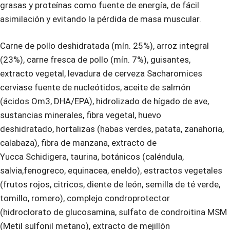
grasas y proteínas como fuente de energía, de fácil
asimilación y evitando la pérdida de masa muscular.
Carne de pollo deshidratada (mín. 25%), arroz integral
(23%), carne fresca de pollo (mín. 7%), guisantes,
extracto vegetal, levadura de cerveza Sacharomices
cerviase fuente de nucleótidos, aceite de salmón
(ácidos Om3, DHA/EPA), hidrolizado de hígado de ave,
sustancias minerales, fibra vegetal, huevo
deshidratado, hortalizas (habas verdes, patata, zanahoria,
calabaza), fibra de manzana, extracto de
Yucca Schidigera, taurina, botánicos (caléndula,
salvia,fenogreco, equinacea, eneldo), estractos vegetales
(frutos rojos, citricos, diente de león, semilla de té verde,
tomillo, romero), complejo condroprotector
(hidroclorato de glucosamina, sulfato de condroitina MSM
(Metil sulfonil metano), extracto de mejillón