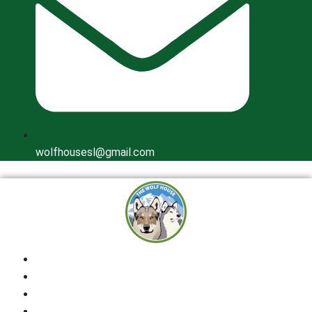
wolfhousesl@gmail.com
Inicio
Quienes Somos
Cría Responsable
Perros