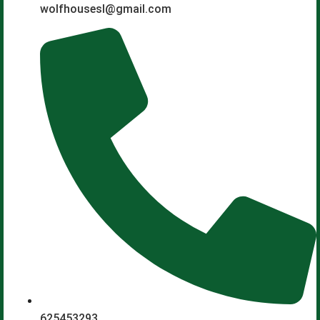
wolfhousesl@gmail.com
625453293