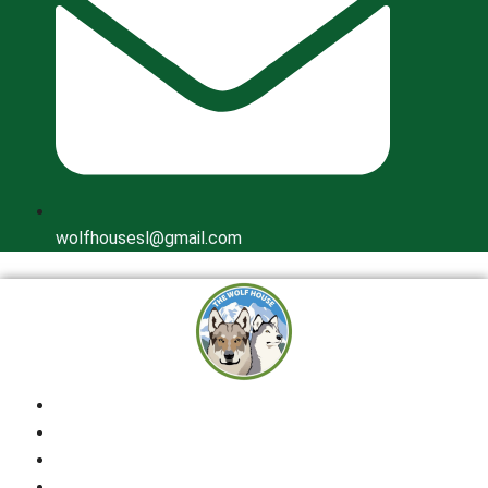
wolfhousesl@gmail.com
Inicio
Quienes Somos
Cría Responsable
Perros