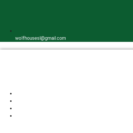
wolfhousesl@gmail.com
Inicio
Quienes Somos
Cría Responsable
Perros