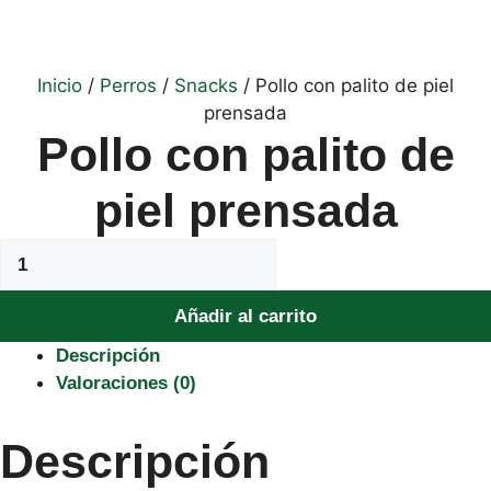
Inicio
/
Perros
/
Snacks
/ Pollo con palito de piel
prensada
Pollo con palito de
piel prensada
Pollo
con
palito
Añadir al carrito
de
Descripción
piel
Valoraciones (0)
prensada
cantidad
Descripción