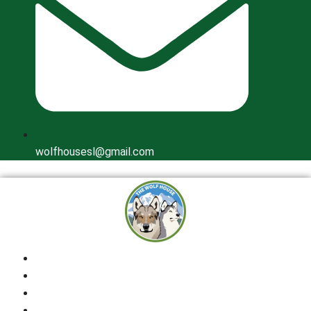
wolfhousesl@gmail.com
Inicio
Quienes Somos
Cría Responsable
Perros