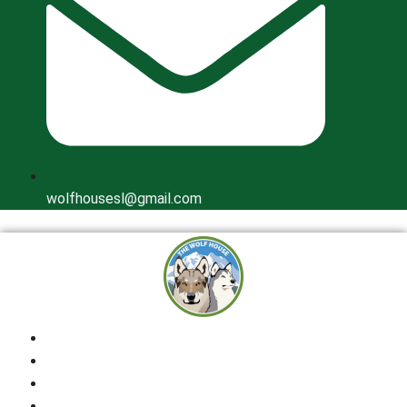
wolfhousesl@gmail.com
Inicio
Quienes Somos
Cría Responsable
Perros