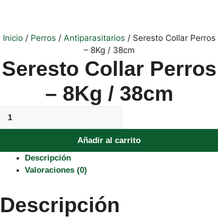
Inicio
/
Perros
/
Antiparasitarios
/ Seresto Collar Perros
– 8Kg / 38cm
Seresto Collar Perros
– 8Kg / 38cm
Seresto
Collar
Perros
Añadir al carrito
–
Descripción
8Kg
Valoraciones (0)
/
38cm
cantidad
Descripción