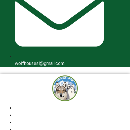
wolfhousesl@gmail.com
Inicio
Quienes Somos
Cría Responsable
Perros