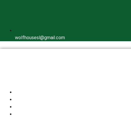
wolfhousesl@gmail.com
Inicio
Quienes Somos
Cría Responsable
Perros